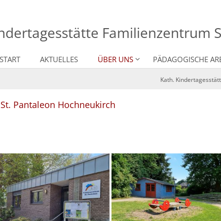
indertagesstätte Familienzentrum 
START
AKTUELLES
ÜBER UNS
PÄDAGOGISCHE AR
Kath. Kindertagesstät
:
 St. Pantaleon Hochneukirch