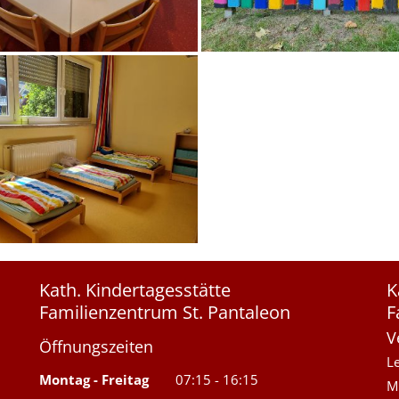
Kath. Kindertagesstätte
K
Familienzentrum St. Pantaleon
F
V
Öffnungszeiten
L
Montag
-
Freitag
07:15
-
16:15
M