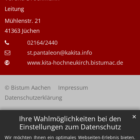
Leitung
Mühlenstr. 21
41363
Jüchen
02164/2440
st.pantaleon@kakita.info
www.kita-hochneukirch.bistumac.de
© Bistum Aachen
Impressum
Datenschutzerklärung
✕
Ihre Wahlmöglichkeiten bei den
Einstellungen zum Datenschutz
Wir möchten Ihnen ein optimales Webseiten-Erlebnis bieten.