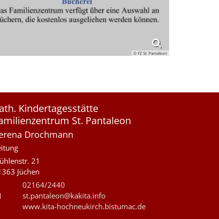
© FZ St. Pantaleon
ath. Kindertagesstätte
amilienzentrum St. Pantaleon
erena
Drochmann
eitung
ühlenstr. 21
1363
Jüchen
02164/2440
st.pantaleon@kakita.info
www.kita-hochneukirch.bistumac.de