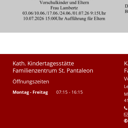
Kath. Kindertagesstätte
K
Familienzentrum St. Pantaleon
F
V
Öffnungszeiten
L
Montag
-
Freitag
07:15
-
16:15
M
4